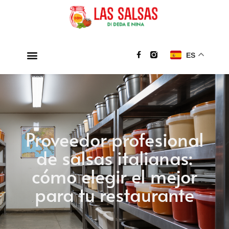
ES
Proveedor profesional
de salsas italianas:
cómo elegir el mejor
para tu restaurante